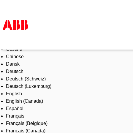
Select Language
Products & Solutions
Čeština
Industries
Chinese
Services
Dansk
About us
Deutsch
Where to buy
Deutsch (Schweiz)
Contact us
Deutsch (Luxemburg)
Careers
English
English (Canada)
Español
Français
Français (Belgique)
Français (Canada)