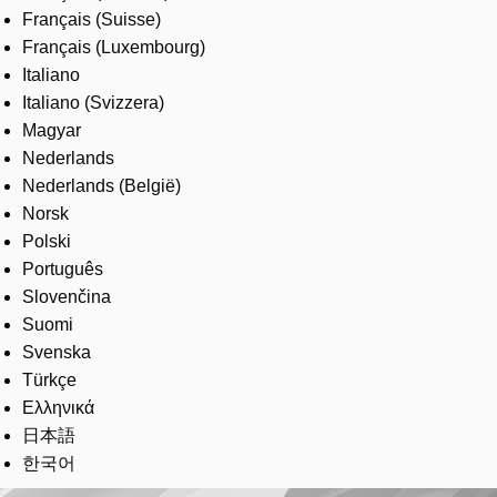
Français (Suisse)
Français (Luxembourg)
Italiano
Italiano (Svizzera)
Magyar
Nederlands
Nederlands (België)
Norsk
Polski
Português
Slovenčina
Suomi
Svenska
Türkçe
Ελληνικά
日本語
한국어