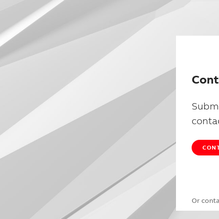
Cont
Submi
conta
CONT
Or cont