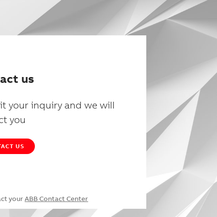
act us
t your inquiry and we will
ct you
ACT US
act your
ABB Contact Center