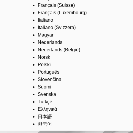
Français (Suisse)
Français (Luxembourg)
Italiano
Italiano (Svizzera)
Magyar
Nederlands
Nederlands (België)
Norsk
Polski
Português
Slovenčina
Suomi
Svenska
Türkçe
Ελληνικά
日本語
한국어