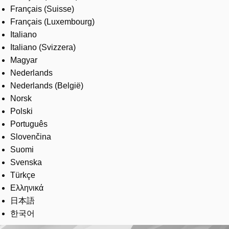
Français (Suisse)
Français (Luxembourg)
Italiano
Italiano (Svizzera)
Magyar
Nederlands
Nederlands (België)
Norsk
Polski
Português
Slovenčina
Suomi
Svenska
Türkçe
Ελληνικά
日本語
한국어