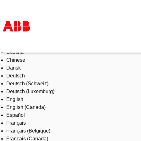
Select Language
Products & Solutions
Čeština
Industries
Chinese
Services
Dansk
About us
Deutsch
Where to buy
Deutsch (Schweiz)
Contact us
Deutsch (Luxemburg)
Careers
English
English (Canada)
Español
Français
Français (Belgique)
Français (Canada)