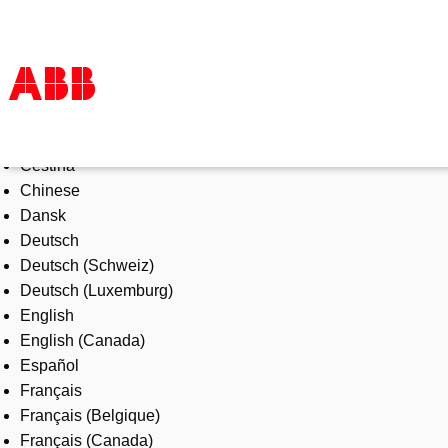
Select Language
Products & Solutions
Čeština
Industries
Chinese
Services
Dansk
About us
Deutsch
Where to buy
Deutsch (Schweiz)
Contact us
Deutsch (Luxemburg)
Careers
English
English (Canada)
Español
Français
Français (Belgique)
Français (Canada)