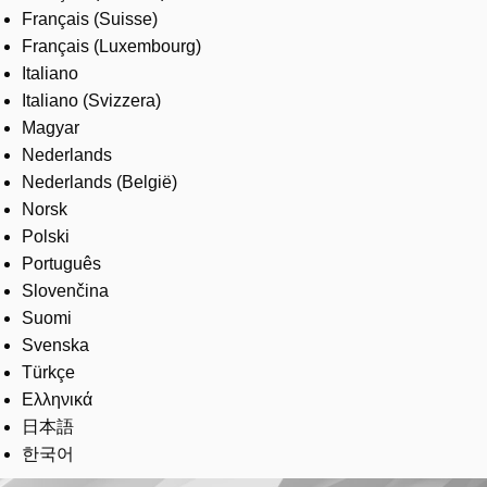
Français (Suisse)
Français (Luxembourg)
Italiano
Italiano (Svizzera)
Magyar
Nederlands
Nederlands (België)
Norsk
Polski
Português
Slovenčina
Suomi
Svenska
Türkçe
Ελληνικά
日本語
한국어