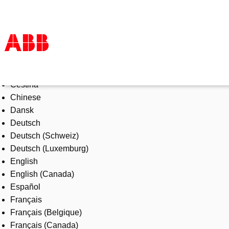
Select Language
Products & Solutions
Čeština
Industries
Chinese
Services
Dansk
About us
Deutsch
Where to buy
Deutsch (Schweiz)
Contact us
Deutsch (Luxemburg)
Careers
English
English (Canada)
Español
Français
Français (Belgique)
Français (Canada)