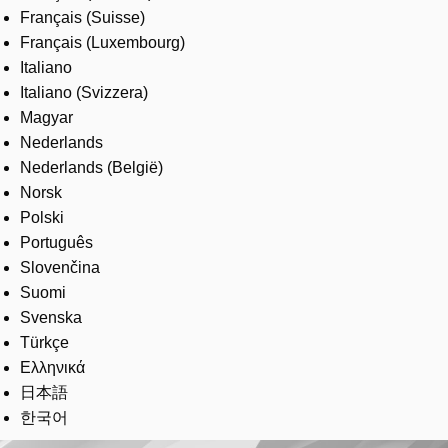
Français (Suisse)
Français (Luxembourg)
Italiano
Italiano (Svizzera)
Magyar
Nederlands
Nederlands (België)
Norsk
Polski
Português
Slovenčina
Suomi
Svenska
Türkçe
Ελληνικά
日本語
한국어