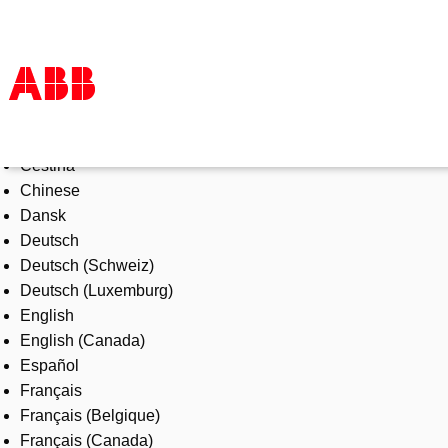
Select Language
Products & Solutions
Čeština
Industries
Chinese
Services
Dansk
About us
Deutsch
Where to buy
Deutsch (Schweiz)
Contact us
Deutsch (Luxemburg)
Careers
English
English (Canada)
Español
Français
Français (Belgique)
Français (Canada)