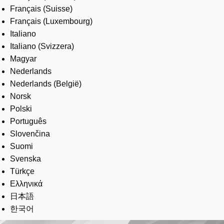
Français (Suisse)
Français (Luxembourg)
Italiano
Italiano (Svizzera)
Magyar
Nederlands
Nederlands (België)
Norsk
Polski
Português
Slovenčina
Suomi
Svenska
Türkçe
Ελληνικά
日本語
한국어