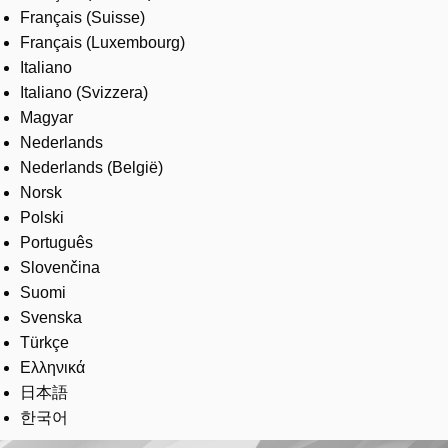
Français (Suisse)
Français (Luxembourg)
Italiano
Italiano (Svizzera)
Magyar
Nederlands
Nederlands (België)
Norsk
Polski
Português
Slovenčina
Suomi
Svenska
Türkçe
Ελληνικά
日本語
한국어