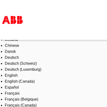
Select Language
Products & Solutions
Čeština
Industries
Chinese
Services
Dansk
About us
Deutsch
Where to buy
Deutsch (Schweiz)
Contact us
Deutsch (Luxemburg)
Careers
English
English (Canada)
Español
Français
Français (Belgique)
Français (Canada)