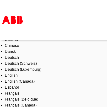
Select Language
Products & Solutions
Čeština
Industries
Chinese
Services
Dansk
About us
Deutsch
Where to buy
Deutsch (Schweiz)
Contact us
Deutsch (Luxemburg)
Careers
English
English (Canada)
Español
Français
Français (Belgique)
Français (Canada)