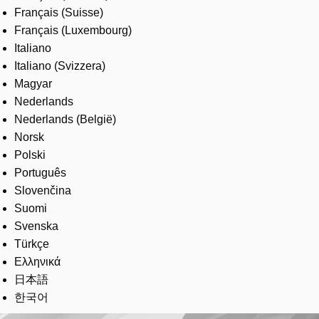
Français (Suisse)
Français (Luxembourg)
Italiano
Italiano (Svizzera)
Magyar
Nederlands
Nederlands (België)
Norsk
Polski
Português
Slovenčina
Suomi
Svenska
Türkçe
Ελληνικά
日本語
한국어