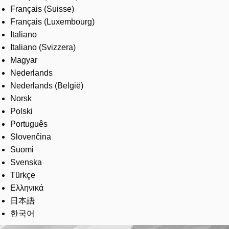
Français (Suisse)
Français (Luxembourg)
Italiano
Italiano (Svizzera)
Magyar
Nederlands
Nederlands (België)
Norsk
Polski
Português
Slovenčina
Suomi
Svenska
Türkçe
Ελληνικά
日本語
한국어