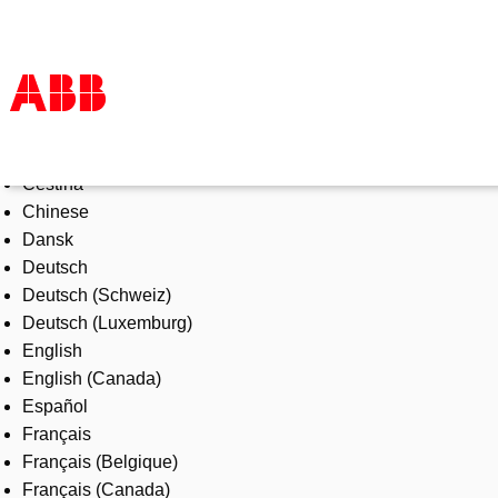
Select Language
Products & Solutions
Čeština
Industries
Chinese
Services
Dansk
About us
Deutsch
Where to buy
Deutsch (Schweiz)
Contact us
Deutsch (Luxemburg)
Careers
English
English (Canada)
Español
Français
Français (Belgique)
Français (Canada)