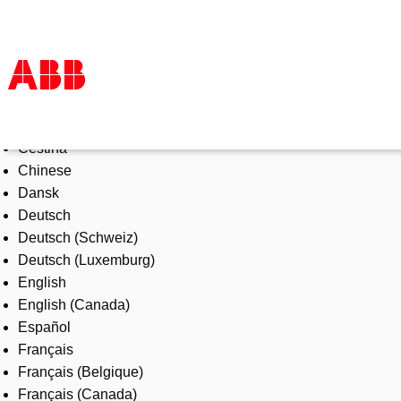
Select Language
Products & Solutions
Čeština
Industries
Chinese
Services
Dansk
About us
Deutsch
Where to buy
Deutsch (Schweiz)
Contact us
Deutsch (Luxemburg)
Careers
English
English (Canada)
Español
Français
Français (Belgique)
Français (Canada)