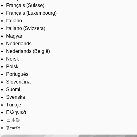
Français (Suisse)
Français (Luxembourg)
Italiano
Italiano (Svizzera)
Magyar
Nederlands
Nederlands (België)
Norsk
Polski
Português
Slovenčina
Suomi
Svenska
Türkçe
Ελληνικά
日本語
한국어