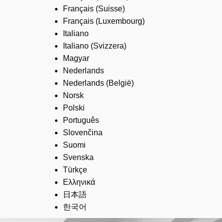
Français (Suisse)
Français (Luxembourg)
Italiano
Italiano (Svizzera)
Magyar
Nederlands
Nederlands (België)
Norsk
Polski
Português
Slovenčina
Suomi
Svenska
Türkçe
Ελληνικά
日本語
한국어