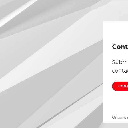
Cont
Submi
conta
CONT
Or cont