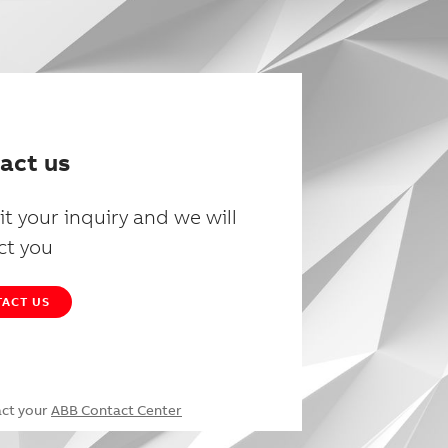
act us
t your inquiry and we will
ct you
ACT US
act your
ABB Contact Center