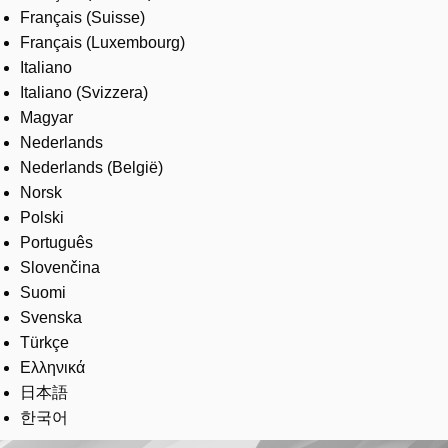
Français (Suisse)
Français (Luxembourg)
Italiano
Italiano (Svizzera)
Magyar
Nederlands
Nederlands (België)
Norsk
Polski
Português
Slovenčina
Suomi
Svenska
Türkçe
Ελληνικά
日本語
한국어