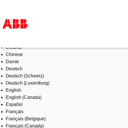
Select Language
Products & Solutions
Čeština
Industries
Chinese
Services
Dansk
About us
Deutsch
Where to buy
Deutsch (Schweiz)
Contact us
Deutsch (Luxemburg)
Careers
English
English (Canada)
Español
Français
Français (Belgique)
Français (Canada)