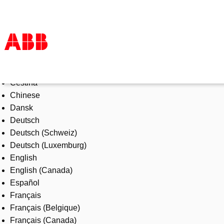
Select Language
Products & Solutions
Čeština
Industries
Chinese
Services
Dansk
About us
Deutsch
Where to buy
Deutsch (Schweiz)
Contact us
Deutsch (Luxemburg)
Careers
English
English (Canada)
Español
Français
Français (Belgique)
Français (Canada)