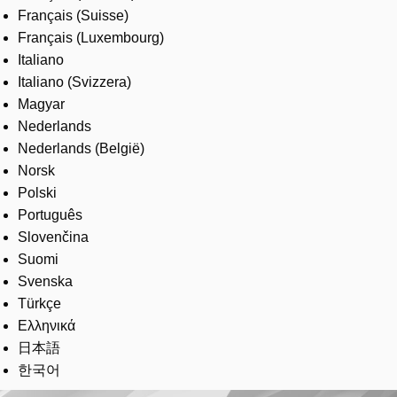
Français (Suisse)
Français (Luxembourg)
Italiano
Italiano (Svizzera)
Magyar
Nederlands
Nederlands (België)
Norsk
Polski
Português
Slovenčina
Suomi
Svenska
Türkçe
Ελληνικά
日本語
한국어