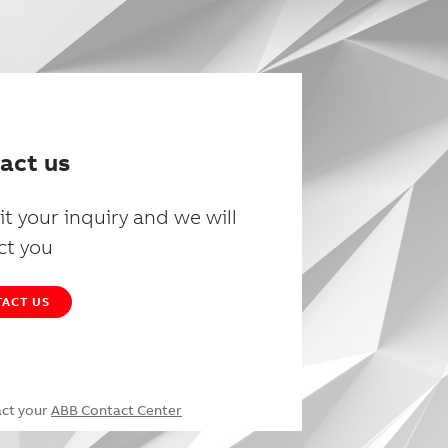
act us
t your inquiry and we will
ct you
ACT US
act your
ABB Contact Center