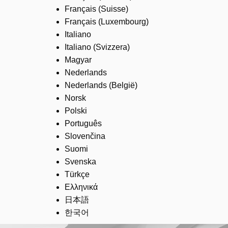
Français (Suisse)
Français (Luxembourg)
Italiano
Italiano (Svizzera)
Magyar
Nederlands
Nederlands (België)
Norsk
Polski
Português
Slovenčina
Suomi
Svenska
Türkçe
Ελληνικά
日本語
한국어