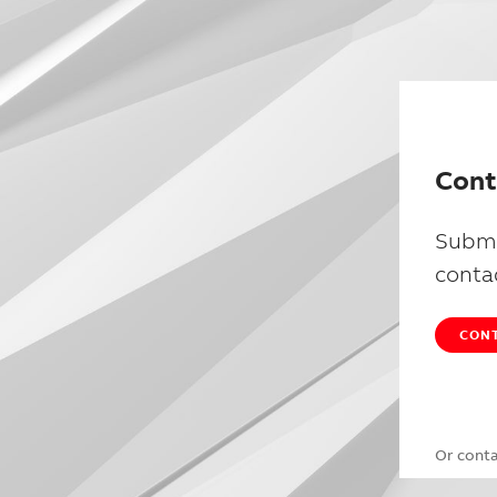
Cont
Submi
conta
CONT
Or cont