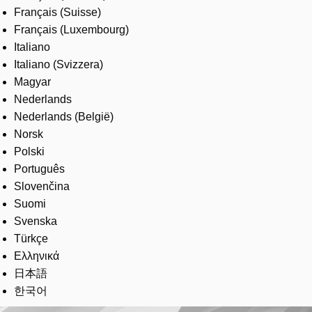
Français (Suisse)
Français (Luxembourg)
Italiano
Italiano (Svizzera)
Magyar
Nederlands
Nederlands (België)
Norsk
Polski
Português
Slovenčina
Suomi
Svenska
Türkçe
Ελληνικά
日本語
한국어