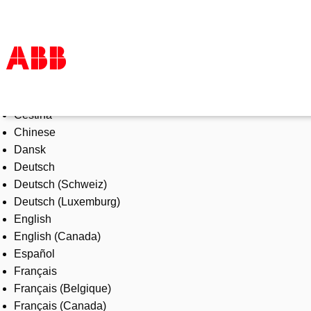
Select Language
Products & Solutions
Čeština
Industries
Chinese
Services
Dansk
About us
Deutsch
Where to buy
Deutsch (Schweiz)
Contact us
Deutsch (Luxemburg)
Careers
English
English (Canada)
Español
Français
Français (Belgique)
Français (Canada)