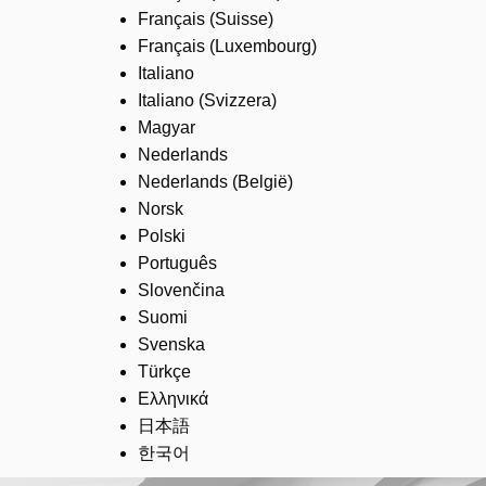
Français (Suisse)
Français (Luxembourg)
Italiano
Italiano (Svizzera)
Magyar
Nederlands
Nederlands (België)
Norsk
Polski
Português
Slovenčina
Suomi
Svenska
Türkçe
Ελληνικά
日本語
한국어