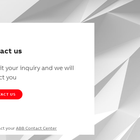
act us
t your inquiry and we will
ct you
ACT US
act your
ABB Contact Center