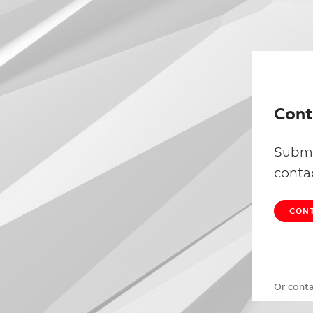
Cont
Submi
conta
CONT
Or cont