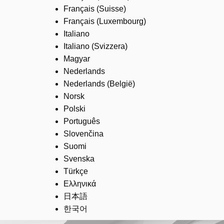
Français (Suisse)
Français (Luxembourg)
Italiano
Italiano (Svizzera)
Magyar
Nederlands
Nederlands (België)
Norsk
Polski
Português
Slovenčina
Suomi
Svenska
Türkçe
Ελληνικά
日本語
한국어