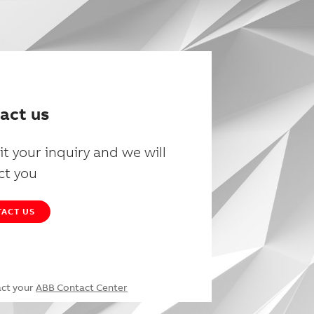
act us
t your inquiry and we will
ct you
ACT US
act your
ABB Contact Center