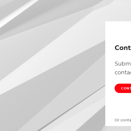
Cont
Submi
conta
CONT
Or cont