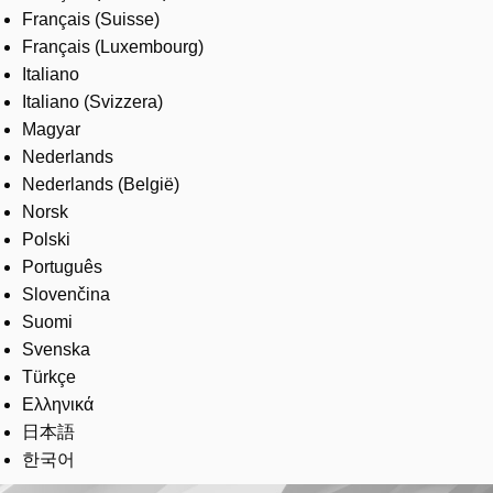
Français (Suisse)
Français (Luxembourg)
Italiano
Italiano (Svizzera)
Magyar
Nederlands
Nederlands (België)
Norsk
Polski
Português
Slovenčina
Suomi
Svenska
Türkçe
Ελληνικά
日本語
한국어