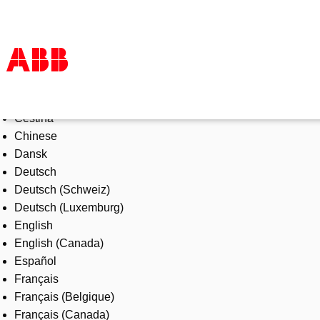
Select Language
Products & Solutions
Čeština
Industries
Chinese
Services
Dansk
About us
Deutsch
Where to buy
Deutsch (Schweiz)
Contact us
Deutsch (Luxemburg)
Careers
English
English (Canada)
Español
Français
Français (Belgique)
Français (Canada)