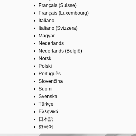
Français (Suisse)
Français (Luxembourg)
Italiano
Italiano (Svizzera)
Magyar
Nederlands
Nederlands (België)
Norsk
Polski
Português
Slovenčina
Suomi
Svenska
Türkçe
Ελληνικά
日本語
한국어