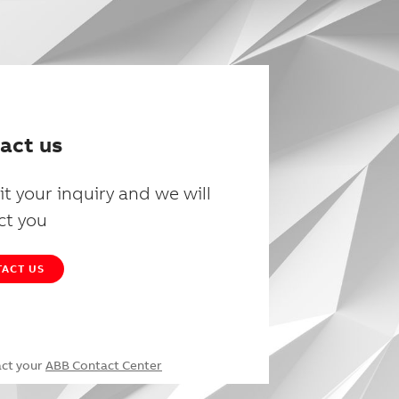
act us
t your inquiry and we will
ct you
ACT US
act your
ABB Contact Center