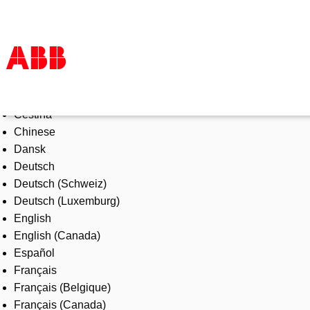
Select Language
Products & Solutions
Čeština
Industries
Chinese
Services
Dansk
About us
Deutsch
Where to buy
Deutsch (Schweiz)
Contact us
Deutsch (Luxemburg)
Careers
English
English (Canada)
Español
Français
Français (Belgique)
Français (Canada)