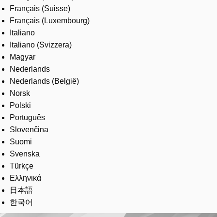
Français (Suisse)
Français (Luxembourg)
Italiano
Italiano (Svizzera)
Magyar
Nederlands
Nederlands (België)
Norsk
Polski
Português
Slovenčina
Suomi
Svenska
Türkçe
Ελληνικά
日本語
한국어