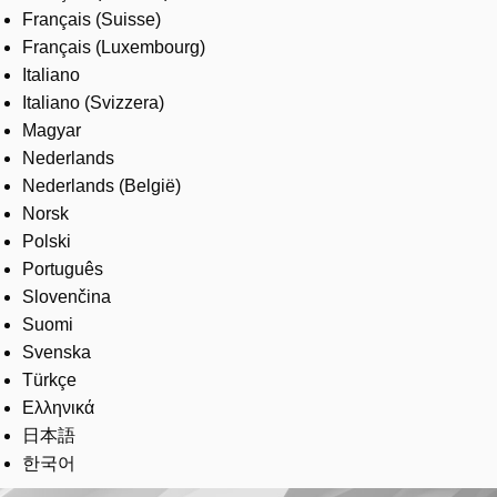
Français (Suisse)
Français (Luxembourg)
Italiano
Italiano (Svizzera)
Magyar
Nederlands
Nederlands (België)
Norsk
Polski
Português
Slovenčina
Suomi
Svenska
Türkçe
Ελληνικά
日本語
한국어