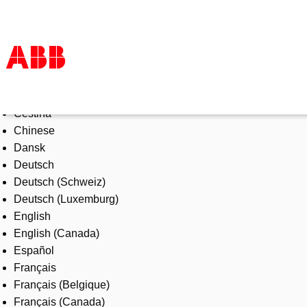
Select Language
Products & Solutions
Čeština
Industries
Chinese
Services
Dansk
About us
Deutsch
Where to buy
Deutsch (Schweiz)
Contact us
Deutsch (Luxemburg)
Careers
English
English (Canada)
Español
Français
Français (Belgique)
Français (Canada)