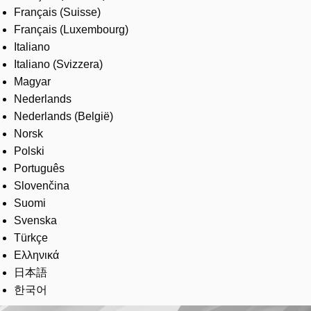
Français (Suisse)
Français (Luxembourg)
Italiano
Italiano (Svizzera)
Magyar
Nederlands
Nederlands (België)
Norsk
Polski
Português
Slovenčina
Suomi
Svenska
Türkçe
Ελληνικά
日本語
한국어