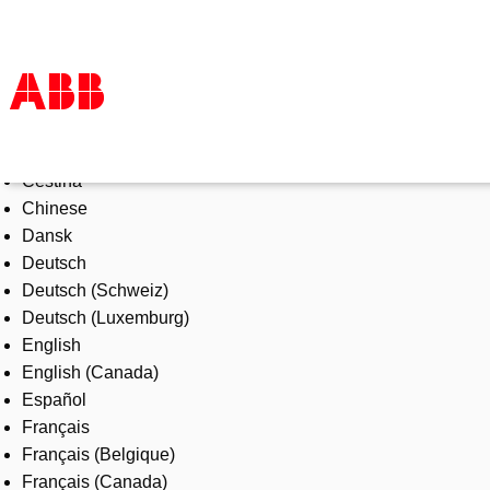
Select Language
Products & Solutions
Čeština
Industries
Chinese
Services
Dansk
About us
Deutsch
Where to buy
Deutsch (Schweiz)
Contact us
Deutsch (Luxemburg)
Careers
English
English (Canada)
Español
Français
Français (Belgique)
Français (Canada)