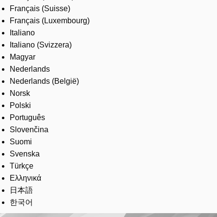
Français (Suisse)
Français (Luxembourg)
Italiano
Italiano (Svizzera)
Magyar
Nederlands
Nederlands (België)
Norsk
Polski
Português
Slovenčina
Suomi
Svenska
Türkçe
Ελληνικά
日本語
한국어