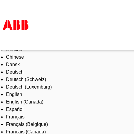
Select Language
Products & Solutions
Čeština
Industries
Chinese
Services
Dansk
About us
Deutsch
Where to buy
Deutsch (Schweiz)
Contact us
Deutsch (Luxemburg)
Careers
English
English (Canada)
Español
Français
Français (Belgique)
Français (Canada)