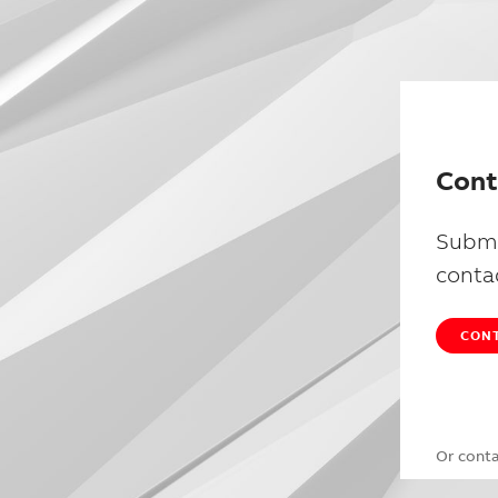
Cont
Submi
conta
CONT
Or cont