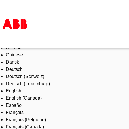
Select Language
Products & Solutions
Čeština
Industries
Chinese
Services
Dansk
About us
Deutsch
Where to buy
Deutsch (Schweiz)
Contact us
Deutsch (Luxemburg)
Careers
English
English (Canada)
Español
Français
Français (Belgique)
Français (Canada)