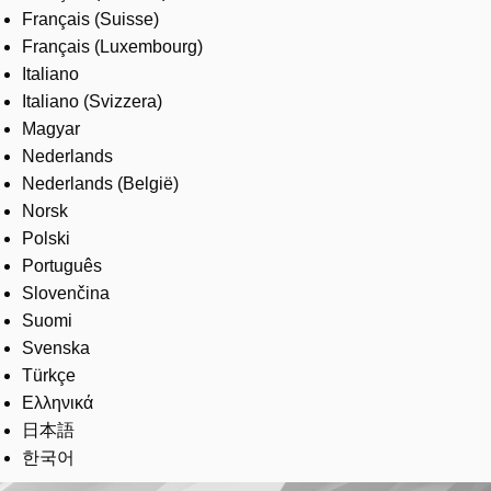
Français (Suisse)
Français (Luxembourg)
Italiano
Italiano (Svizzera)
Magyar
Nederlands
Nederlands (België)
Norsk
Polski
Português
Slovenčina
Suomi
Svenska
Türkçe
Ελληνικά
日本語
한국어