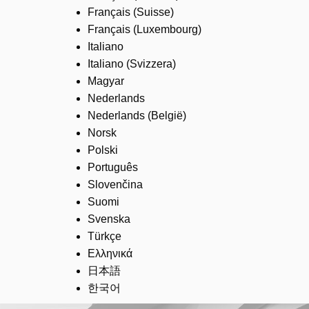
Français (Suisse)
Français (Luxembourg)
Italiano
Italiano (Svizzera)
Magyar
Nederlands
Nederlands (België)
Norsk
Polski
Português
Slovenčina
Suomi
Svenska
Türkçe
Ελληνικά
日本語
한국어