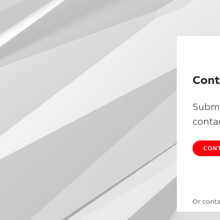
Cont
Submi
conta
CONT
Or cont