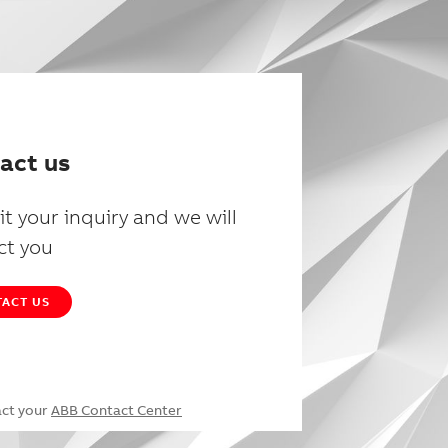
act us
t your inquiry and we will
ct you
ACT US
act your
ABB Contact Center