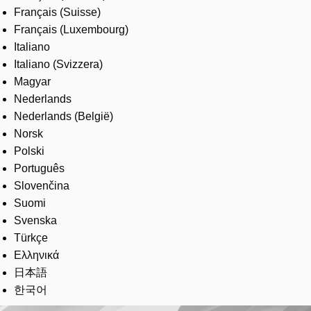
Français (Suisse)
Français (Luxembourg)
Italiano
Italiano (Svizzera)
Magyar
Nederlands
Nederlands (België)
Norsk
Polski
Português
Slovenčina
Suomi
Svenska
Türkçe
Ελληνικά
日本語
한국어