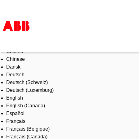
Select Language
Products & Solutions
Čeština
Industries
Chinese
Services
Dansk
About us
Deutsch
Where to buy
Deutsch (Schweiz)
Contact us
Deutsch (Luxemburg)
Careers
English
English (Canada)
Español
Français
Français (Belgique)
Français (Canada)