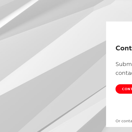
Cont
Submi
conta
CONT
Or cont