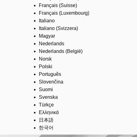
Français (Suisse)
Français (Luxembourg)
Italiano
Italiano (Svizzera)
Magyar
Nederlands
Nederlands (België)
Norsk
Polski
Português
Slovenčina
Suomi
Svenska
Türkçe
Ελληνικά
日本語
한국어