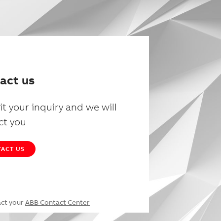
act us
t your inquiry and we will
ct you
ACT US
act your
ABB Contact Center