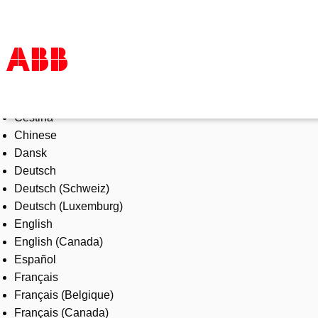
Select Language
Products & Solutions
Čeština
Industries
Chinese
Services
Dansk
About us
Deutsch
Where to buy
Deutsch (Schweiz)
Contact us
Deutsch (Luxemburg)
Careers
English
English (Canada)
Español
Français
Français (Belgique)
Français (Canada)