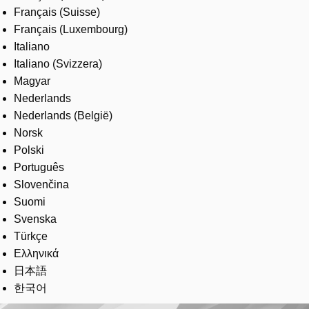
Français (Suisse)
Français (Luxembourg)
Italiano
Italiano (Svizzera)
Magyar
Nederlands
Nederlands (België)
Norsk
Polski
Português
Slovenčina
Suomi
Svenska
Türkçe
Ελληνικά
日本語
한국어