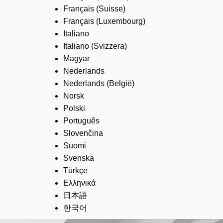
Français (Suisse)
Français (Luxembourg)
Italiano
Italiano (Svizzera)
Magyar
Nederlands
Nederlands (België)
Norsk
Polski
Português
Slovenčina
Suomi
Svenska
Türkçe
Ελληνικά
日本語
한국어