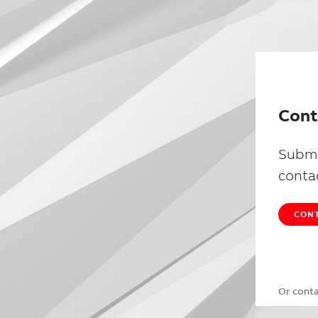
Cont
Submi
conta
CONT
Or cont