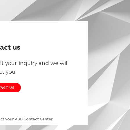
act us
t your inquiry and we will
ct you
ACT US
act your
ABB Contact Center