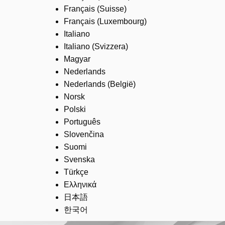
Français (Suisse)
Français (Luxembourg)
Italiano
Italiano (Svizzera)
Magyar
Nederlands
Nederlands (België)
Norsk
Polski
Português
Slovenčina
Suomi
Svenska
Türkçe
Ελληνικά
日本語
한국어