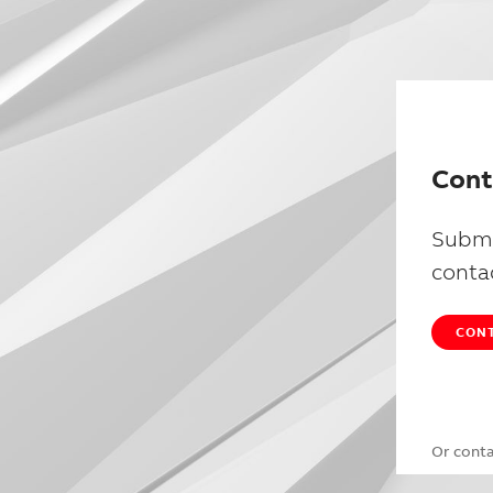
Cont
Submi
conta
CONT
Or cont