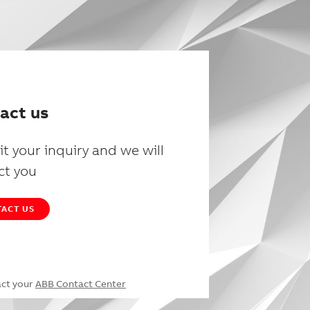
act us
t your inquiry and we will
ct you
ACT US
act your
ABB Contact Center