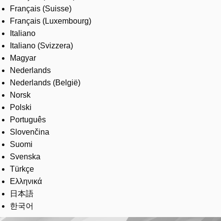
Français (Suisse)
Français (Luxembourg)
Italiano
Italiano (Svizzera)
Magyar
Nederlands
Nederlands (België)
Norsk
Polski
Português
Slovenčina
Suomi
Svenska
Türkçe
Ελληνικά
日本語
한국어