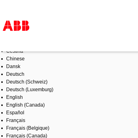
Select Language
Products & Solutions
Čeština
Industries
Chinese
Services
Dansk
About us
Deutsch
Where to buy
Deutsch (Schweiz)
Contact us
Deutsch (Luxemburg)
Careers
English
English (Canada)
Español
Français
Français (Belgique)
Français (Canada)