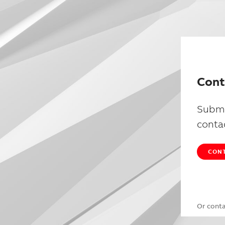
Cont
Submi
conta
CONT
Or cont