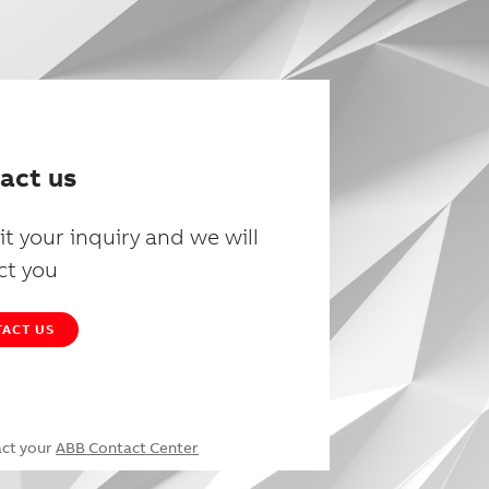
act us
t your inquiry and we will
ct you
ACT US
act your
ABB Contact Center