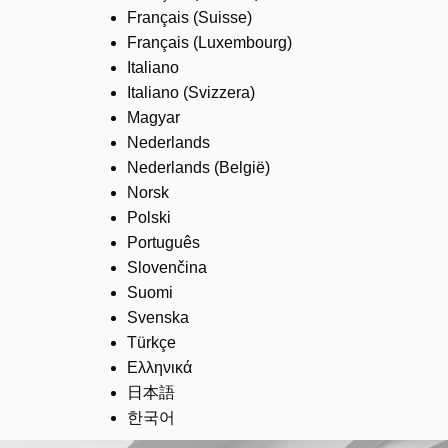
Français (Suisse)
Français (Luxembourg)
Italiano
Italiano (Svizzera)
Magyar
Nederlands
Nederlands (België)
Norsk
Polski
Português
Slovenčina
Suomi
Svenska
Türkçe
Ελληνικά
日本語
한국어