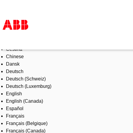
Select Language
Products & Solutions
Čeština
Industries
Chinese
Services
Dansk
About us
Deutsch
Where to buy
Deutsch (Schweiz)
Contact us
Deutsch (Luxemburg)
Careers
English
English (Canada)
Español
Français
Français (Belgique)
Français (Canada)