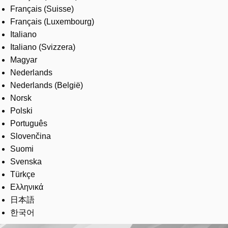
Français (Suisse)
Français (Luxembourg)
Italiano
Italiano (Svizzera)
Magyar
Nederlands
Nederlands (België)
Norsk
Polski
Português
Slovenčina
Suomi
Svenska
Türkçe
Ελληνικά
日本語
한국어