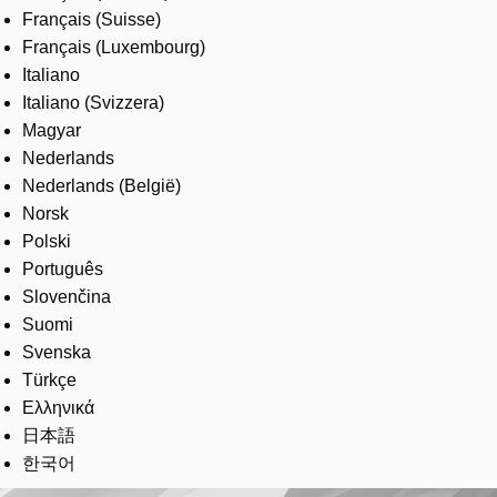
Français (Suisse)
Français (Luxembourg)
Italiano
Italiano (Svizzera)
Magyar
Nederlands
Nederlands (België)
Norsk
Polski
Português
Slovenčina
Suomi
Svenska
Türkçe
Ελληνικά
日本語
한국어