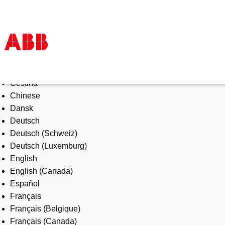
Select Language
Products & Solutions
Čeština
Industries
Chinese
Services
Dansk
About us
Deutsch
Where to buy
Deutsch (Schweiz)
Contact us
Deutsch (Luxemburg)
Careers
English
English (Canada)
Español
Français
Français (Belgique)
Français (Canada)