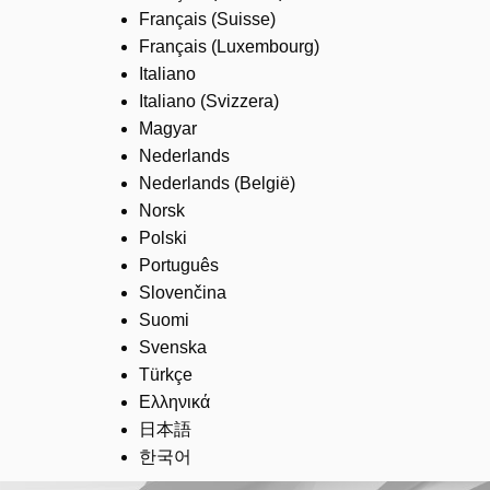
Français (Suisse)
Français (Luxembourg)
Italiano
Italiano (Svizzera)
Magyar
Nederlands
Nederlands (België)
Norsk
Polski
Português
Slovenčina
Suomi
Svenska
Türkçe
Ελληνικά
日本語
한국어