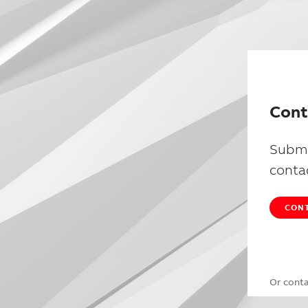
Cont
Submi
conta
CONT
Or cont