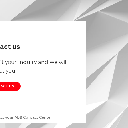
act us
t your inquiry and we will
ct you
ACT US
act your
ABB Contact Center