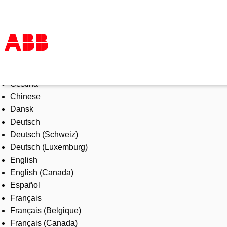
Select Language
Products & Solutions
Čeština
Industries
Chinese
Services
Dansk
About us
Deutsch
Where to buy
Deutsch (Schweiz)
Contact us
Deutsch (Luxemburg)
Careers
English
English (Canada)
Español
Français
Français (Belgique)
Français (Canada)