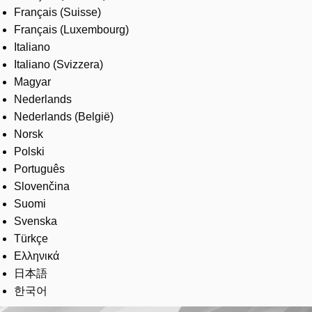
Français (Suisse)
Français (Luxembourg)
Italiano
Italiano (Svizzera)
Magyar
Nederlands
Nederlands (België)
Norsk
Polski
Português
Slovenčina
Suomi
Svenska
Türkçe
Ελληνικά
日本語
한국어