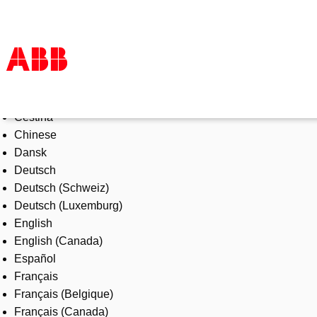
Select Language
Products & Solutions
Čeština
Industries
Chinese
Services
Dansk
About us
Deutsch
Where to buy
Deutsch (Schweiz)
Contact us
Deutsch (Luxemburg)
Careers
English
English (Canada)
Español
Français
Français (Belgique)
Français (Canada)