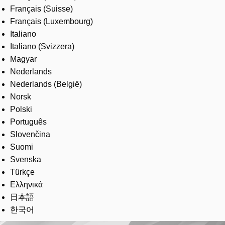
Français (Suisse)
Français (Luxembourg)
Italiano
Italiano (Svizzera)
Magyar
Nederlands
Nederlands (België)
Norsk
Polski
Português
Slovenčina
Suomi
Svenska
Türkçe
Ελληνικά
日本語
한국어