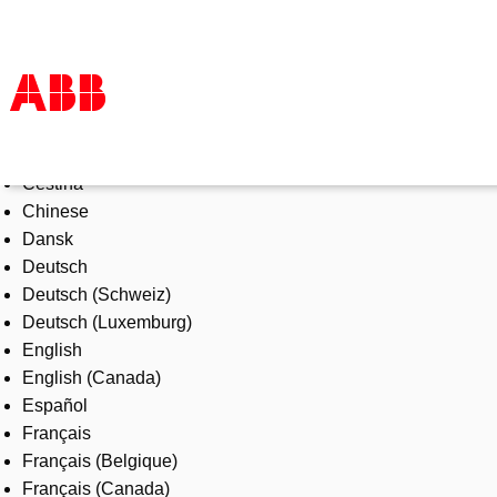
Select Language
Products & Solutions
Čeština
Industries
Chinese
Services
Dansk
About us
Deutsch
Where to buy
Deutsch (Schweiz)
Contact us
Deutsch (Luxemburg)
Careers
English
English (Canada)
Español
Français
Français (Belgique)
Français (Canada)