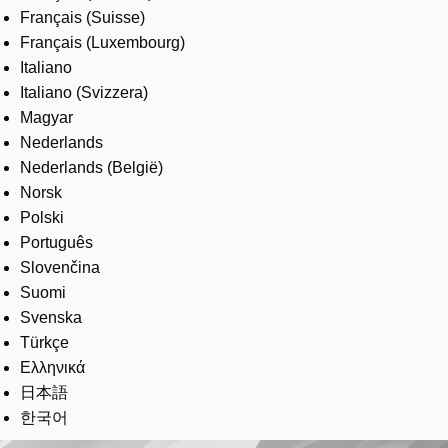
Français (Suisse)
Français (Luxembourg)
Italiano
Italiano (Svizzera)
Magyar
Nederlands
Nederlands (België)
Norsk
Polski
Português
Slovenčina
Suomi
Svenska
Türkçe
Ελληνικά
日本語
한국어