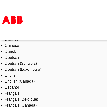
Select Language
Products & Solutions
Čeština
Industries
Chinese
Services
Dansk
About us
Deutsch
Where to buy
Deutsch (Schweiz)
Contact us
Deutsch (Luxemburg)
Careers
English
English (Canada)
Español
Français
Français (Belgique)
Français (Canada)