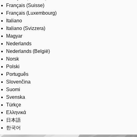
Français (Suisse)
Français (Luxembourg)
Italiano
Italiano (Svizzera)
Magyar
Nederlands
Nederlands (België)
Norsk
Polski
Português
Slovenčina
Suomi
Svenska
Türkçe
Ελληνικά
日本語
한국어