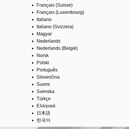
Français (Suisse)
Français (Luxembourg)
Italiano
Italiano (Svizzera)
Magyar
Nederlands
Nederlands (België)
Norsk
Polski
Português
Slovenčina
Suomi
Svenska
Türkçe
Ελληνικά
日本語
한국어