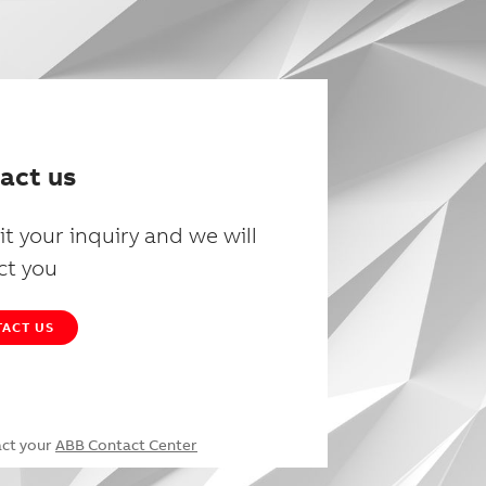
act us
t your inquiry and we will
ct you
ACT US
act your
ABB Contact Center