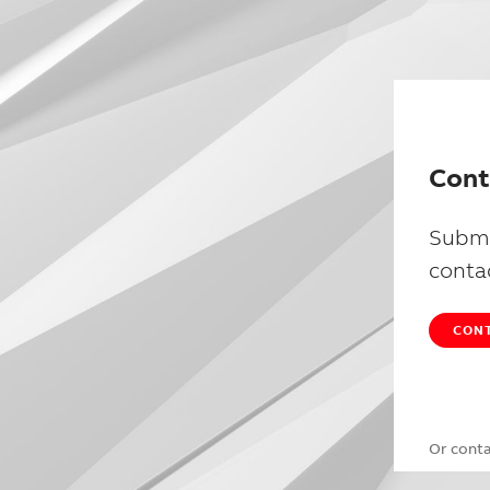
Cont
Submi
conta
CONT
Or cont