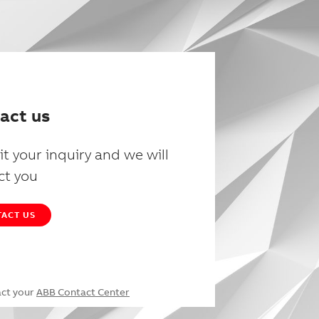
act us
t your inquiry and we will
ct you
ACT US
act your
ABB Contact Center