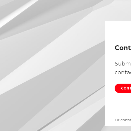
Cont
Submi
conta
CONT
Or cont