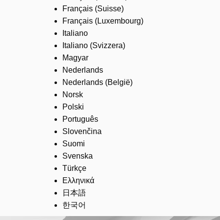
Français (Suisse)
Français (Luxembourg)
Italiano
Italiano (Svizzera)
Magyar
Nederlands
Nederlands (België)
Norsk
Polski
Português
Slovenčina
Suomi
Svenska
Türkçe
Ελληνικά
日本語
한국어