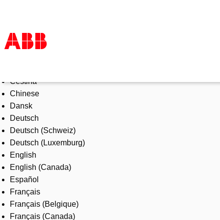
Select Language
Products & Solutions
Čeština
Industries
Chinese
Services
Dansk
About us
Deutsch
Where to buy
Deutsch (Schweiz)
Contact us
Deutsch (Luxemburg)
Careers
English
English (Canada)
Español
Français
Français (Belgique)
Français (Canada)