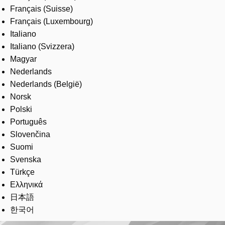
Français (Suisse)
Français (Luxembourg)
Italiano
Italiano (Svizzera)
Magyar
Nederlands
Nederlands (België)
Norsk
Polski
Português
Slovenčina
Suomi
Svenska
Türkçe
Ελληνικά
日本語
한국어