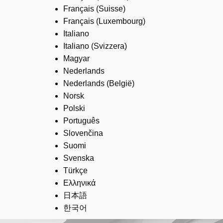
Français (Suisse)
Français (Luxembourg)
Italiano
Italiano (Svizzera)
Magyar
Nederlands
Nederlands (België)
Norsk
Polski
Português
Slovenčina
Suomi
Svenska
Türkçe
Ελληνικά
日本語
한국어