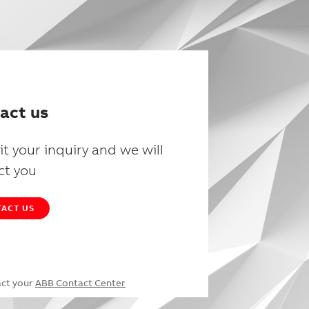
act us
t your inquiry and we will
ct you
ACT US
act your
ABB Contact Center