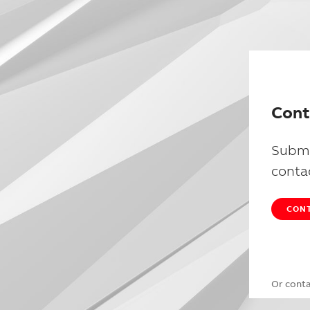
Cont
Submi
conta
CONT
Or cont