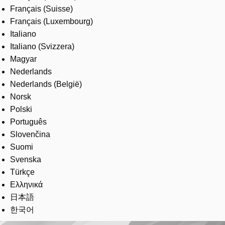
Français (Suisse)
Français (Luxembourg)
Italiano
Italiano (Svizzera)
Magyar
Nederlands
Nederlands (België)
Norsk
Polski
Português
Slovenčina
Suomi
Svenska
Türkçe
Ελληνικά
日本語
한국어