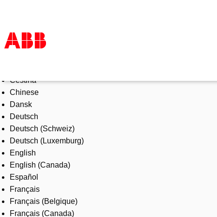
Select Language
Products & Solutions
Čeština
Industries
Chinese
Services
Dansk
About us
Deutsch
Where to buy
Deutsch (Schweiz)
Contact us
Deutsch (Luxemburg)
Careers
English
English (Canada)
Español
Français
Français (Belgique)
Français (Canada)