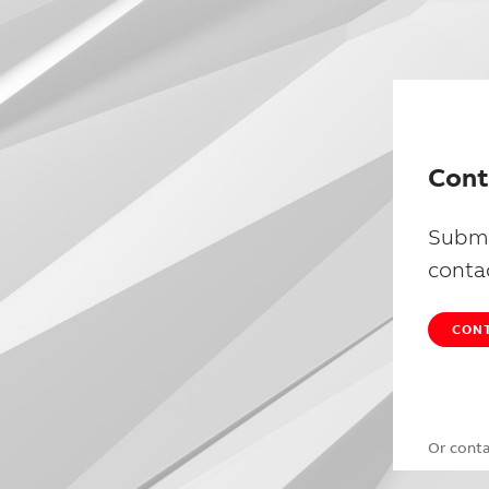
Cont
Submi
conta
CONT
Or cont