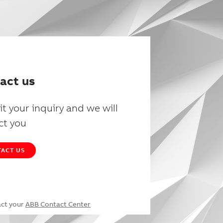
act us
t your inquiry and we will
ct you
ACT US
act your
ABB Contact Center