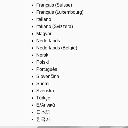
Français (Suisse)
Français (Luxembourg)
Italiano
Italiano (Svizzera)
Magyar
Nederlands
Nederlands (België)
Norsk
Polski
Português
Slovenčina
Suomi
Svenska
Türkçe
Ελληνικά
日本語
한국어