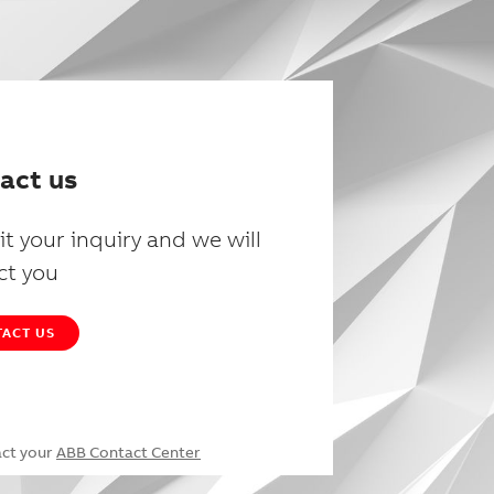
act us
t your inquiry and we will
ct you
ACT US
act your
ABB Contact Center