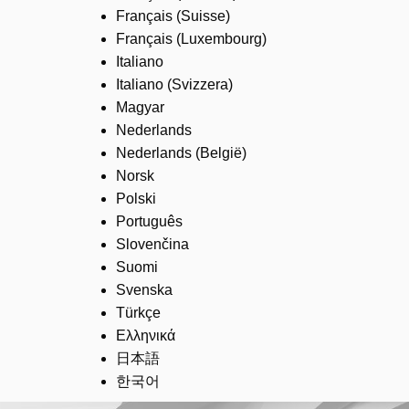
Français (Suisse)
Français (Luxembourg)
Italiano
Italiano (Svizzera)
Magyar
Nederlands
Nederlands (België)
Norsk
Polski
Português
Slovenčina
Suomi
Svenska
Türkçe
Ελληνικά
日本語
한국어