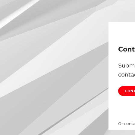
Cont
Submi
conta
CONT
Or cont