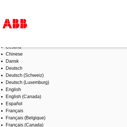
Select Language
Products & Solutions
Čeština
Industries
Chinese
Services
Dansk
About us
Deutsch
Where to buy
Deutsch (Schweiz)
Contact us
Deutsch (Luxemburg)
Careers
English
English (Canada)
Español
Français
Français (Belgique)
Français (Canada)