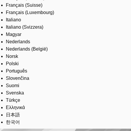
Français (Suisse)
Français (Luxembourg)
Italiano
Italiano (Svizzera)
Magyar
Nederlands
Nederlands (België)
Norsk
Polski
Português
Slovenčina
Suomi
Svenska
Türkçe
Ελληνικά
日本語
한국어