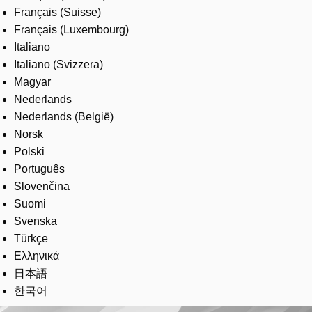
Français (Suisse)
Français (Luxembourg)
Italiano
Italiano (Svizzera)
Magyar
Nederlands
Nederlands (België)
Norsk
Polski
Português
Slovenčina
Suomi
Svenska
Türkçe
Ελληνικά
日本語
한국어