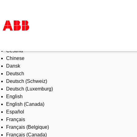
Select Language
Products & Solutions
Čeština
Industries
Chinese
Services
Dansk
About us
Deutsch
Where to buy
Deutsch (Schweiz)
Contact us
Deutsch (Luxemburg)
Careers
English
English (Canada)
Español
Français
Français (Belgique)
Français (Canada)