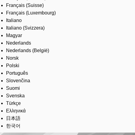
Français (Suisse)
Français (Luxembourg)
Italiano
Italiano (Svizzera)
Magyar
Nederlands
Nederlands (België)
Norsk
Polski
Português
Slovenčina
Suomi
Svenska
Türkçe
Ελληνικά
日本語
한국어