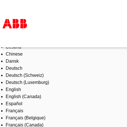
Select Language
Products & Solutions
Čeština
Industries
Chinese
Services
Dansk
About us
Deutsch
Where to buy
Deutsch (Schweiz)
Contact us
Deutsch (Luxemburg)
Careers
English
English (Canada)
Español
Français
Français (Belgique)
Français (Canada)